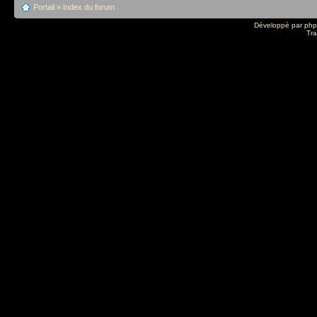
Portail
»
Index du forum
Développé par
ph
Tra