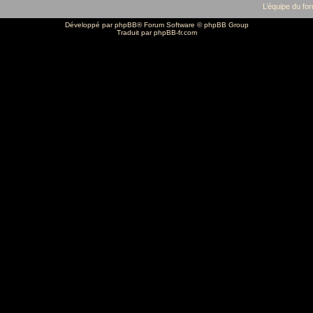
L’équipe du fo
Développé par
phpBB
® Forum Software © phpBB Group
Traduit par
phpBB-fr.com