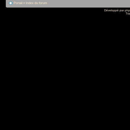
Portail
»
Index du forum
Développé par
ph
Tra