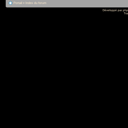
Portail
»
Index du forum
Développé par
ph
Tra