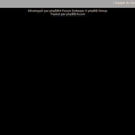
L’équipe du fo
Développé par
phpBB
® Forum Software © phpBB Group
Traduit par
phpBB-fr.com