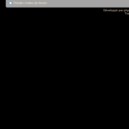
Portail
»
Index du forum
Développé par
ph
Tra