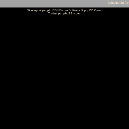
L’équipe du fo
Développé par
phpBB
® Forum Software © phpBB Group
Traduit par
phpBB-fr.com