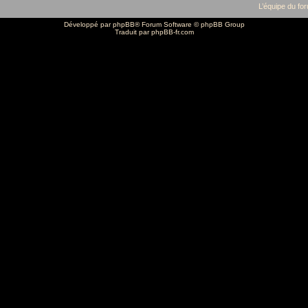
L’équipe du fo
Développé par
phpBB
® Forum Software © phpBB Group
Traduit par
phpBB-fr.com