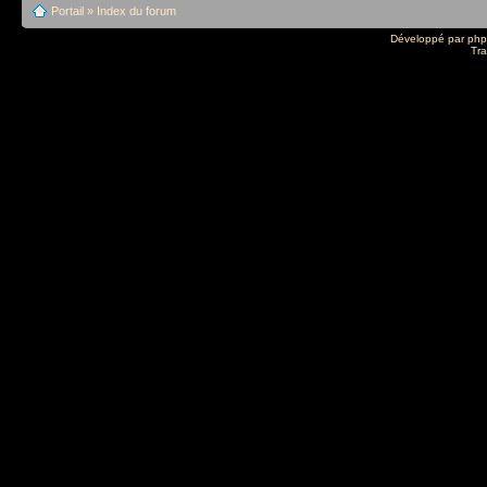
Portail
»
Index du forum
Développé par
ph
Tra