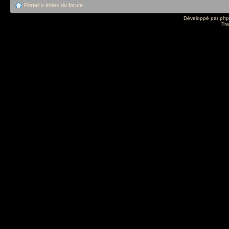
Portail
»
Index du forum
Développé par
ph
Tra