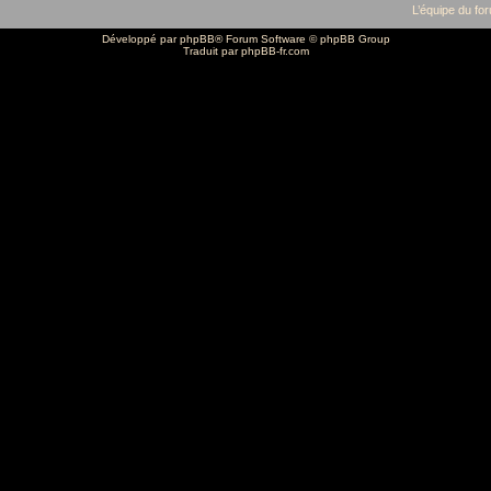
L’équipe du fo
Développé par
phpBB
® Forum Software © phpBB Group
Traduit par
phpBB-fr.com