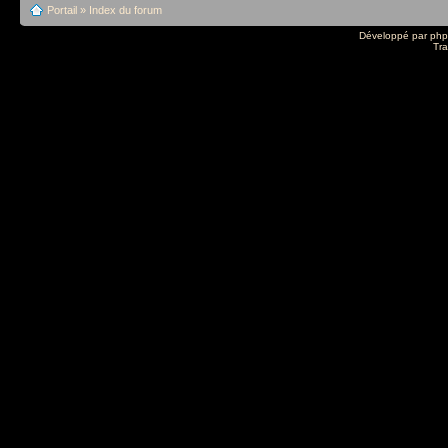
Portail
»
Index du forum
Développé par
ph
Tra