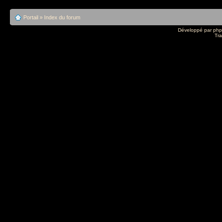
Portail
»
Index du forum
Développé par
ph
Tra