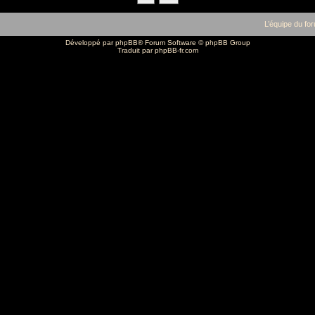
L’équipe du fo
Développé par
phpBB
® Forum Software © phpBB Group
Traduit par
phpBB-fr.com