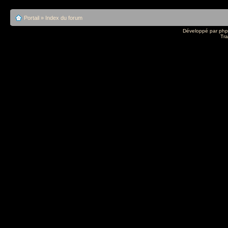
Portail
»
Index du forum
Développé par
ph
Tra