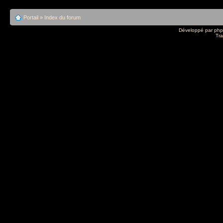
Portail
»
Index du forum
Développé par
ph
Tra