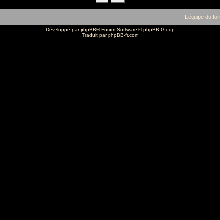
L’équipe du fo
Développé par
phpBB
® Forum Software © phpBB Group
Traduit par
phpBB-fr.com