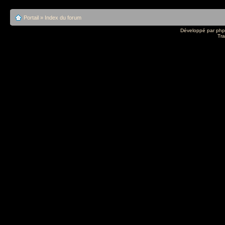
Portail
»
Index du forum
Développé par
ph
Tra