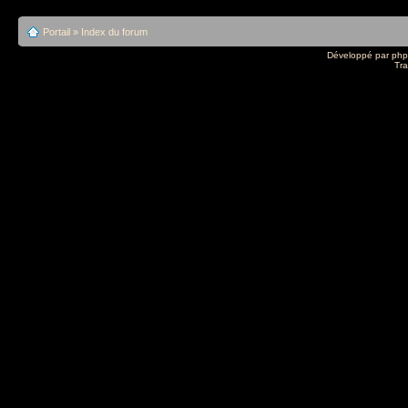
Portail
»
Index du forum
Développé par
ph
Tra