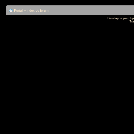
Portail
»
Index du forum
Développé par
ph
Tra