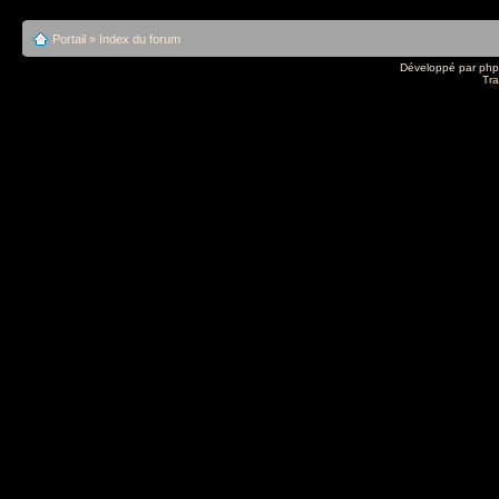
Portail
»
Index du forum
Développé par
ph
Tra