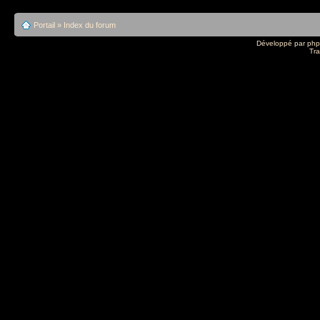
Portail
»
Index du forum
Développé par
ph
Tra