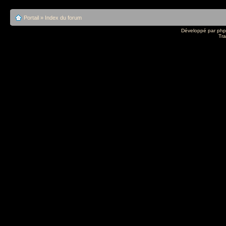
Portail
»
Index du forum
Développé par
ph
Tra