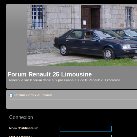
Forum Renault 25 Limousine
Bienvenue sur le forum dédié aux passionné(e)s de la Renault 25 Limousine.
Portail
»
Index du forum
Connexion
Nom d’utilisateur:
Mot de passe: