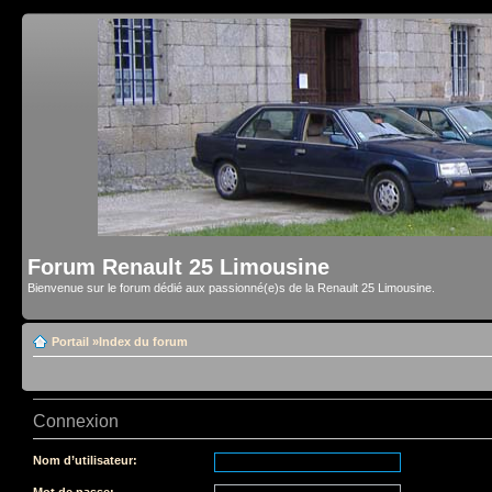
Forum Renault 25 Limousine
Bienvenue sur le forum dédié aux passionné(e)s de la Renault 25 Limousine.
Portail
»
Index du forum
Connexion
Nom d’utilisateur:
Mot de passe: