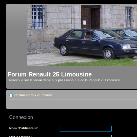
Forum Renault 25 Limousine
Bienvenue sur le forum dédié aux passionné(e)s de la Renault 25 Limousine.
Portail
»
Index du forum
Connexion
Nom d’utilisateur:
Mot de passe: