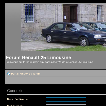
Forum Renault 25 Limousine
Bienvenue sur le forum dédié aux passionné(e)s de la Renault 25 Limousine.
Portail
»
Index du forum
Connexion
Nom d’utilisateur:
Mot de passe: