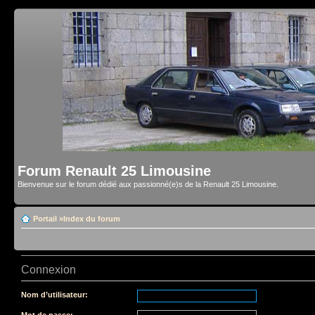
Forum Renault 25 Limousine
Bienvenue sur le forum dédié aux passionné(e)s de la Renault 25 Limousine.
Portail
»
Index du forum
Connexion
Nom d’utilisateur:
Mot de passe: