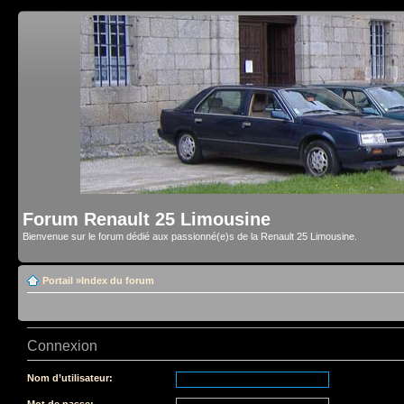
Forum Renault 25 Limousine
Bienvenue sur le forum dédié aux passionné(e)s de la Renault 25 Limousine.
Portail
»
Index du forum
Connexion
Nom d’utilisateur:
Mot de passe: