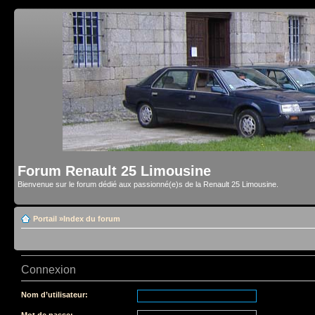
Forum Renault 25 Limousine
Bienvenue sur le forum dédié aux passionné(e)s de la Renault 25 Limousine.
Portail
»
Index du forum
Connexion
Nom d’utilisateur:
Mot de passe: