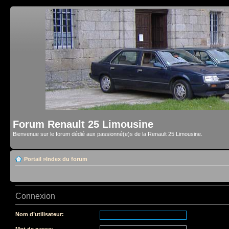
Forum Renault 25 Limousine
Bienvenue sur le forum dédié aux passionné(e)s de la Renault 25 Limousine.
Portail
»
Index du forum
Connexion
Nom d’utilisateur:
Mot de passe: