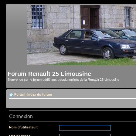
Forum Renault 25 Limousine
Bienvenue sur le forum dédié aux passionné(e)s de la Renault 25 Limousine.
Portail
»
Index du forum
Connexion
Nom d’utilisateur:
Mot de passe: