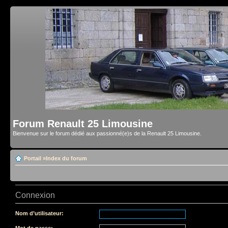
Forum Renault 25 Limousine
Bienvenue sur le forum dédié aux passionné(e)s de la Renault 25 Limousine.
Portail
»
Index du forum
Connexion
Nom d’utilisateur:
Mot de passe: