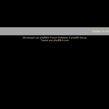
L’équipe du fo
Développé par
phpBB
® Forum Software © phpBB Group
Traduit par
phpBB-fr.com