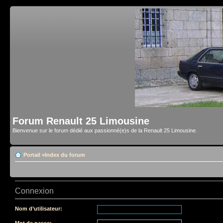
Forum Renault 25 Limousine
Bienvenue sur le forum dédié aux passionné(e)s de la Renault 25 Limousine.
Portail
»
Index du forum
Connexion
Nom d’utilisateur:
Mot de passe: