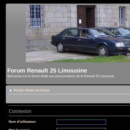
Forum Renault 25 Limousine
Bienvenue sur le forum dédié aux passionné(e)s de la Renault 25 Limousine.
Portail
»
Index du forum
Connexion
Nom d’utilisateur:
Mot de passe: