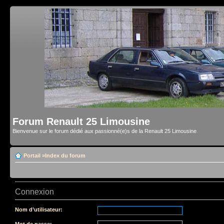
Forum Renault 25 Limousine
Bienvenue sur le forum dédié aux passionné(e)s de la Renault 25 Limousine.
Portail
»
Index du forum
Connexion
Nom d’utilisateur:
Mot de passe: