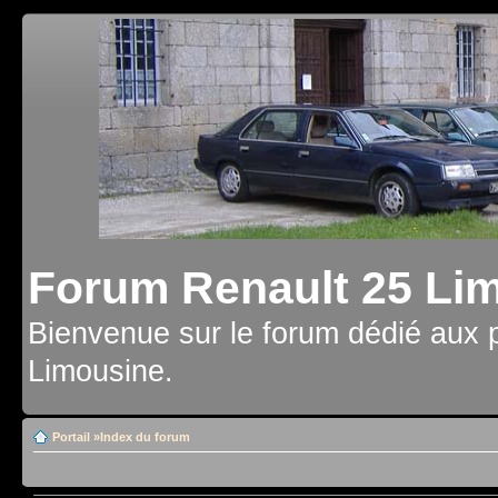
Forum Renault 25 Li
Bienvenue sur le forum dédié aux 
Limousine.
Portail
»
Index du forum