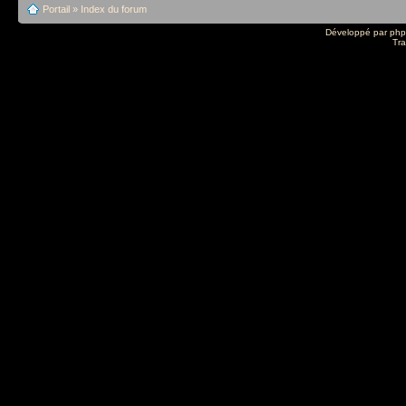
Portail
»
Index du forum
Développé par
ph
Tra