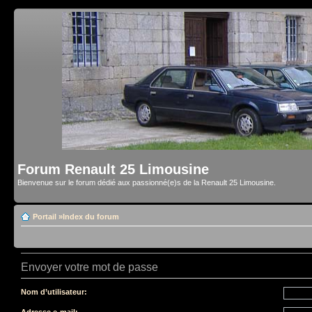
Forum Renault 25 Limousine
Bienvenue sur le forum dédié aux passionné(e)s de la Renault 25 Limousine.
Portail
»
Index du forum
Envoyer votre mot de passe
Nom d’utilisateur:
Adresse e-mail: