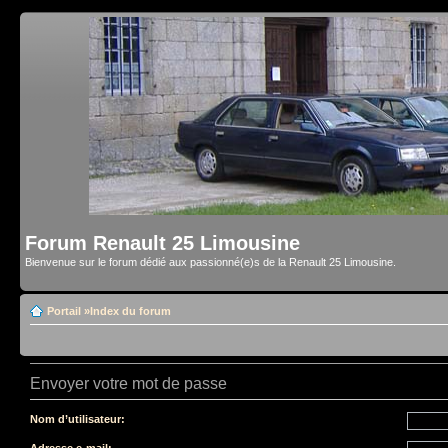
Forum Renault 25 Limousine
Bienvenue sur le forum dédié aux passionné(e)s de la Renault 25 Limousine.
Portail
»
Index du forum
Envoyer votre mot de passe
Nom d’utilisateur:
Adresse e-mail: