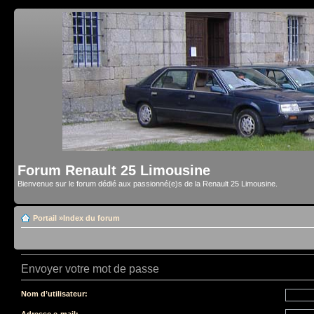
Forum Renault 25 Limousine
Bienvenue sur le forum dédié aux passionné(e)s de la Renault 25 Limousine.
Portail
»
Index du forum
Envoyer votre mot de passe
Nom d’utilisateur:
Adresse e-mail: