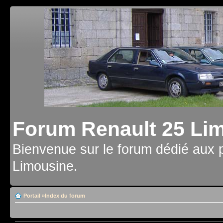
Forum Renault 25 Li
Bienvenue sur le forum dédié aux 
Limousine.
Portail
»
Index du forum