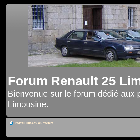
Forum Renault 25 Li
Bienvenue sur le forum dédié aux 
Limousine.
Portail
»
Index du forum