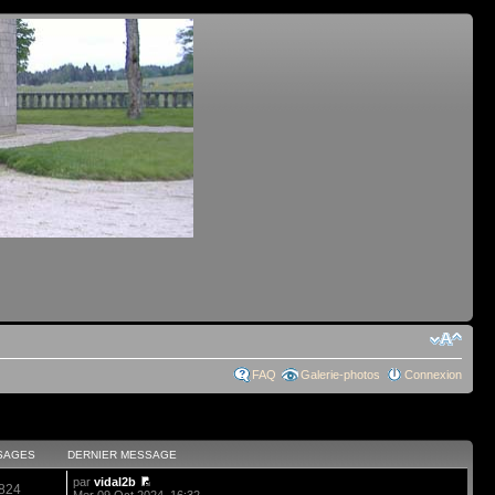
FAQ
Galerie-photos
Connexion
SAGES
DERNIER MESSAGE
par
vidal2b
824
Mer 09 Oct 2024, 16:32