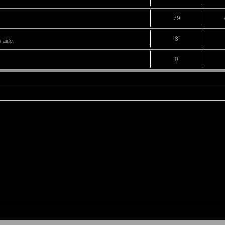
79
8
 aide.
0