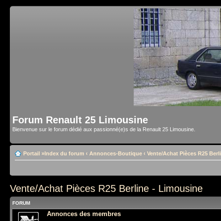
Forum Renault 25 Limousine
Bienvenue sur le forum dédié aux passionné(e)s de la Renault 25 Limousine.
Portail
»
Index du forum
‹
Annonces-Boutique
‹
Vente/Achat Pièces R25 Berl
Vente/Achat Pièces R25 Berline - Limousine
FORUM
Annonces des membres