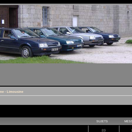
ine - Limousine
SUJETS
MES
89