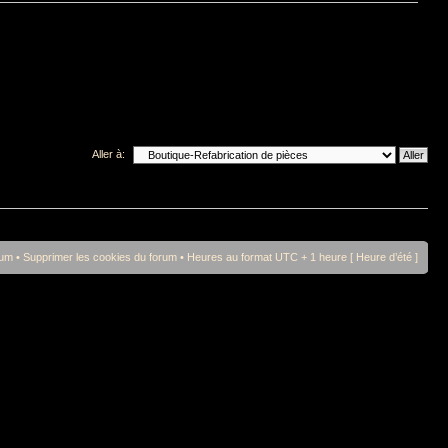
Aller à:
rum
•
Supprimer les cookies du forum
• Heures au format UTC + 1 heure [ Heure d’été ]