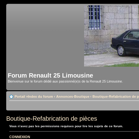
Forum Renault 25 Limousine
Bienvenue sur le forum dédié aux passionné(e)s de la Renault 25 Limousine.
Portail
»
Index du forum
‹
Annonces-Boutique
‹
Boutique-Refabrication de p
Boutique-Refabrication de pièces
Vous n’avez pas les permissions requises pour lire les sujets de ce forum.
CONNEXION