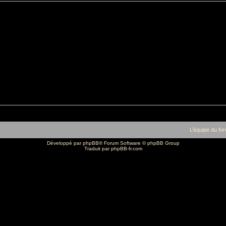
L’équipe du fo
Développé par
phpBB
® Forum Software © phpBB Group
Traduit par
phpBB-fr.com