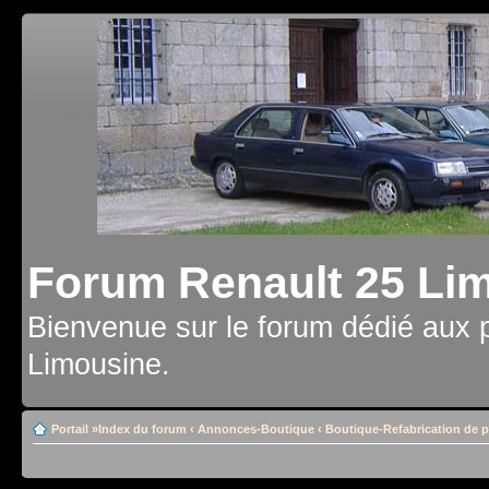
Forum Renault 25 Li
Bienvenue sur le forum dédié aux 
Limousine.
Portail
»
Index du forum
‹
Annonces-Boutique
‹
Boutique-Refabrication de p