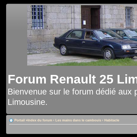
Forum Renault 25 Li
Bienvenue sur le forum dédié aux 
Limousine.
Portail
»
Index du forum
‹
Les mains dans le cambouis
‹
Habitacle