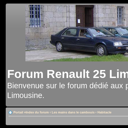
Forum Renault 25 Li
Bienvenue sur le forum dédié aux 
Limousine.
Portail
»
Index du forum
‹
Les mains dans le cambouis
‹
Habitacle