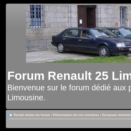
Forum Renault 25 Li
Bienvenue sur le forum dédié aux 
Limousine.
Portail
»
Index du forum
‹
Présentation de nos membres
‹
European member