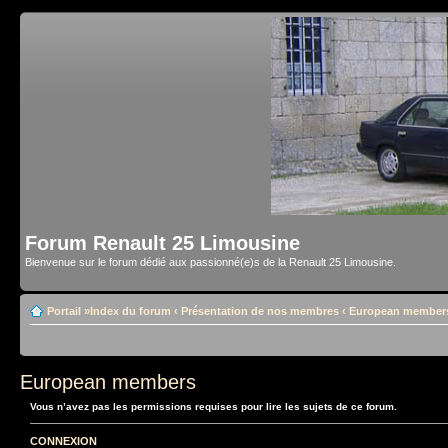
Forum Renault 25 Limousine
Bienvenue sur le forum dédié aux passionné(e)s de la Renault 25 Limousine.
Portail
»
Index du forum
‹
Présentation de nos membres
‹
European member
European members
Vous n’avez pas les permissions requises pour lire les sujets de ce forum.
CONNEXION