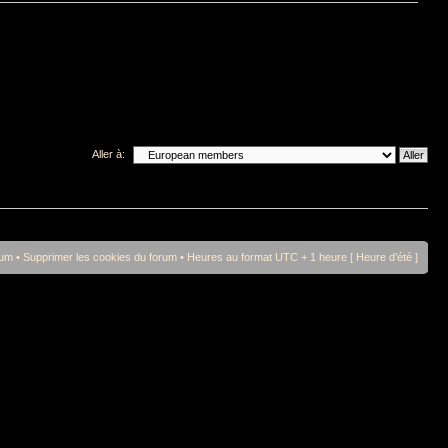
Aller à:
rum
•
Supprimer les cookies du forum
• Heures au format UTC + 1 heure [ Heure d’été ]