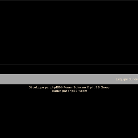
L’équipe du fo
Développé par
phpBB
® Forum Software © phpBB Group
Traduit par
phpBB-fr.com